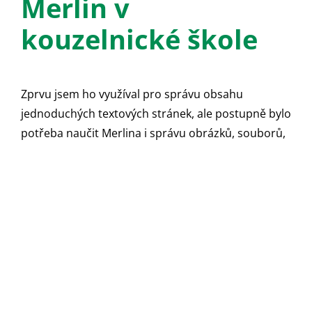
Merlin v
kouzelnické škole
Zprvu jsem ho využíval pro správu obsahu
jednoduchých textových stránek, ale postupně bylo
potřeba naučit Merlina i správu obrázků, souborů,
uživatelů a samozřejmě obsahu pro e-shopy.
Vznikaly tedy
nové moduly
, pomocí kterých bylo
možné to všechno obsluhovat.
Vzhledem k tomu, že jsem si CMS psal víceméně
pro sebe, vycházel jsem z reálných potřeb svých
klientů a těm jsem taky Merlina
průběžně
přizpůsoboval
. Vždycky jsem ale myslel na to, aby