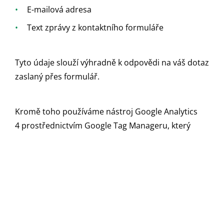
E-mailová adresa
Text zprávy z kontaktního formuláře
Tyto údaje slouží výhradně k odpovědi na váš dotaz
zaslaný přes formulář.
Kromě toho používáme nástroj Google Analytics
4 prostřednictvím Google Tag Manageru, který
nám poskytuje anonymní statistiky návštěvnosti
webu. Tyto údaje nejsou přiřazeny ke
konkrétní osobě.
3. Za jakým účelem