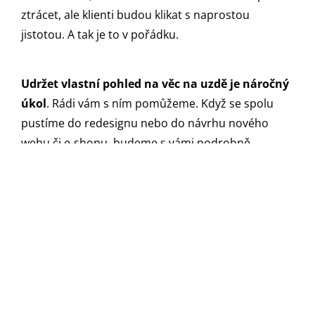
ztrácet, ale klienti budou klikat s naprostou
jistotou. A tak je to v pořádku.
Udržet vlastní pohled na věc na uzdě je náročný
úkol
. Rádi vám s ním pomůžeme. Když se spolu
pustíme do redesignu nebo do návrhu nového
webu či e-shopu, budeme s vámi podrobně
probírat dvě oblasti:
zákazníky
a
produkty
, jejich
vlastnosti. To celé samozřejmě zasazeno do
kontextu vašeho business modelu, ve kterém hrají
roli i partneři, distribuční a komunikační kanály a
celková situace na trhu.
Náš zákazník, náš