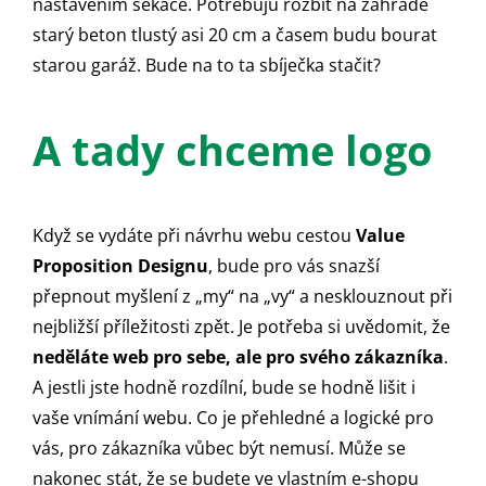
nastavením sekáče. Potřebuju rozbít na zahradě
starý beton tlustý asi 20 cm a časem budu bourat
starou garáž. Bude na to ta sbíječka stačit?
A tady chceme logo
Když se vydáte při návrhu webu cestou
Value
Proposition Designu
, bude pro vás snazší
přepnout myšlení z „my“ na „vy“ a nesklouznout při
nejbližší příležitosti zpět. Je potřeba si uvědomit, že
neděláte web pro sebe, ale pro svého zákazníka
.
A jestli jste hodně rozdílní, bude se hodně lišit i
vaše vnímání webu. Co je přehledné a logické pro
vás, pro zákazníka vůbec být nemusí. Může se
nakonec stát, že se budete ve vlastním e-shopu