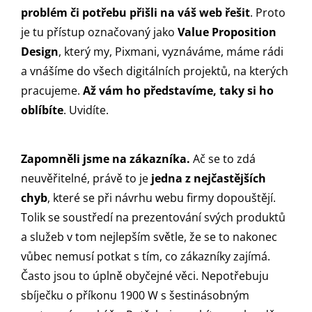
problém či potřebu přišli na váš web řešit
. Proto
je tu přístup označovaný jako
Value Proposition
Design
, který my, Pixmani, vyznáváme, máme rádi
a vnášíme do všech digitálních projektů, na kterých
pracujeme.
Až vám ho představíme, taky si ho
oblíbíte
. Uvidíte.
Zapomněli jsme na zákazníka.
Ač se to zdá
neuvěřitelné, právě to je
jedna z nejčastějších
chyb
, které se při návrhu webu firmy dopouštějí.
Tolik se soustředí na prezentování svých produktů
a služeb v tom nejlepším světle, že se to nakonec
vůbec nemusí potkat s tím, co zákazníky zajímá.
Často jsou to úplně obyčejné věci. Nepotřebuju
sbíječku o příkonu 1900 W s šestinásobným