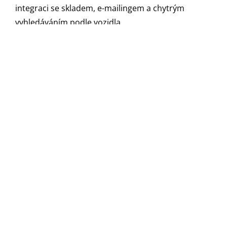
integraci se skladem, e-mailingem a chytrým
vyhledáváním podle vozidla.
ElasticSearch
S klientem Autodíly Vojkov s. r. o. nás pojí
více než
10 let spolupráce
. Začínali jsme správou e-shopů
pro konkrétní značky, jako jsou Fiat a Renault.
V roce 2021 jsme společně spustili nový sjednocený
e-shop
autodilyvojkov.cz
pro Českou republiku a
autodilyvojkov.sk
pro Slovensko, který pod
jednou střechou zastřešuje kompletní sortiment