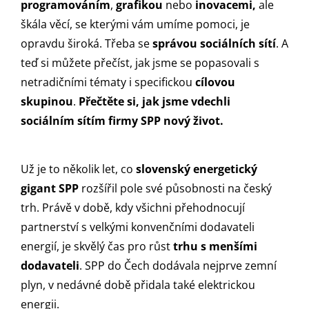
programováním
,
grafikou
nebo
inovacemi,
ale
škála věcí, se kterými vám umíme pomoci, je
opravdu široká. Třeba se
správou sociálních sítí
. A
teď si můžete přečíst, jak jsme se popasovali s
netradičními tématy i specifickou
cílovou
skupinou
.
Přečtěte si, jak jsme vdechli
sociálním sítím firmy SPP nový život.
Už je to několik let, co
slovenský energetický
gigant SPP
rozšířil pole své působnosti na český
trh. Právě v době, kdy všichni přehodnocují
partnerství s velkými konvenčními dodavateli
energií, je skvělý čas pro růst
trhu s menšími
dodavateli
. SPP do Čech dodávala nejprve zemní
plyn, v nedávné době přidala také elektrickou
energii.