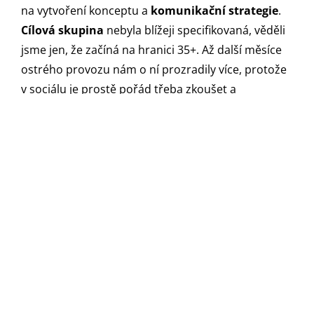
na vytvoření konceptu a
komunikační strategie
.
Cílová skupina
nebyla blížeji specifikovaná, věděli
jsme jen, že začíná na hranici 35+. Až další měsíce
ostrého provozu nám o ní prozradily více, protože
v sociálu je prostě pořád třeba zkoušet a
experimentovat a nikdy se nedá s jistotou dopředu
odhadnout, co bude fungovat.
Během ledna jsme tedy vytvořili základní postplán,
sjednotili výraz
vizuálu
a určila se témata a
problémy, které by bylo dobré komunikovat.
Naštěstí byla zima, a tak inspirace se nacházela
všude okolo. Kromě energetiky jsme se vzhledem k
vyššímu věku cílové skupiny rozhodli zapojit
rodinná témata, mood prvky komunikující teplo