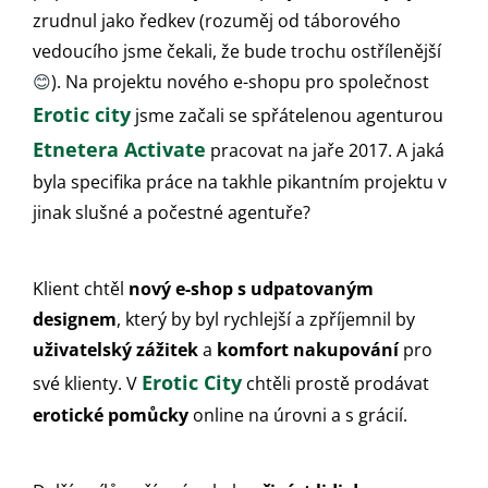
zrudnul jako ředkev (rozuměj od táborového
vedoucího jsme čekali, že bude trochu ostřílenější
😊
). Na projektu nového e-shopu pro společnost
Erotic city
jsme začali se spřátelenou agenturou
Etnetera Activate
pracovat na jaře 2017. A jaká
byla specifika práce na takhle pikantním projektu v
jinak slušné a počestné agentuře?
Klient chtěl
nový e-shop s udpatovaným
designem
, který by byl rychlejší a zpříjemnil by
uživatelský zážitek
a
komfort nakupování
pro
Erotic City
své klienty. V
chtěli prostě prodávat
erotické pomůcky
online na úrovni a s grácií.