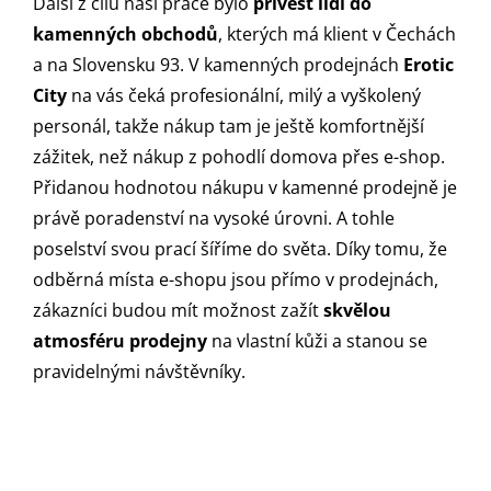
Další z cílů naší práce bylo
přivést lidi do
kamenných obchodů
, kterých má klient v Čechách
a na Slovensku 93. V kamenných prodejnách
Erotic
City
na vás čeká profesionální, milý a vyškolený
personál, takže nákup tam je ještě komfortnější
zážitek, než nákup z pohodlí domova přes e-shop.
Přidanou hodnotou nákupu v kamenné prodejně je
právě poradenství na vysoké úrovni. A tohle
poselství svou prací šíříme do světa. Díky tomu, že
odběrná místa e-shopu jsou přímo v prodejnách,
zákazníci budou mít možnost zažít
skvělou
atmosféru prodejny
na vlastní kůži a stanou se
pravidelnými návštěvníky.
Co bylo na tomhle